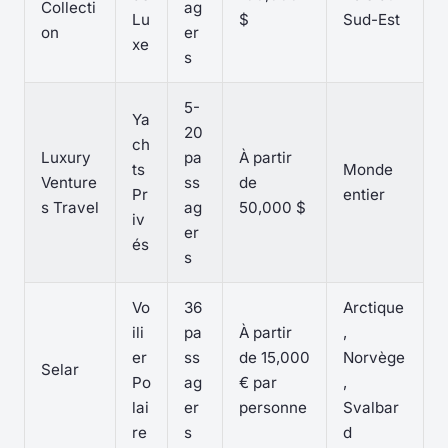
Collecti
ag
Lu
$
Sud-Est
on
er
xe
s
5-
Ya
20
ch
Luxury
pa
À partir
ts
Monde
Venture
ss
de
Pr
entier
s Travel
ag
50,000 $
iv
er
és
s
Vo
36
Arctique
ili
pa
À partir
,
er
ss
de 15,000
Norvège
Selar
Po
ag
€ par
,
lai
er
personne
Svalbar
re
s
d