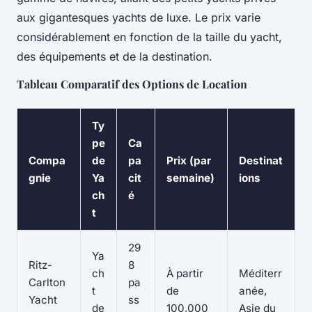
aux gigantesques yachts de luxe. Le prix varie
considérablement en fonction de la taille du yacht,
des équipements et de la destination.
Tableau Comparatif des Options de Location
Ty
pe
Ca
Compa
de
pa
Prix (par
Destinat
gnie
Ya
cit
semaine)
ions
ch
é
t
29
Ya
Ritz-
8
ch
À partir
Méditerr
Carlton
pa
t
de
anée,
Yacht
ss
de
100,000
Asie du