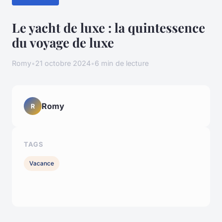
Le yacht de luxe : la quintessence
du voyage de luxe
Romy
•
21 octobre 2024
•
6 min de lecture
Romy
R
TAGS
Vacance