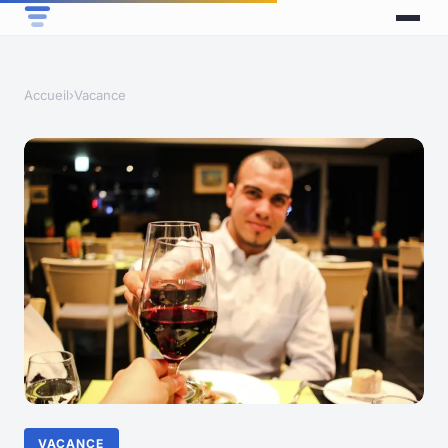
Accueil
›
Vacance
VACANCE