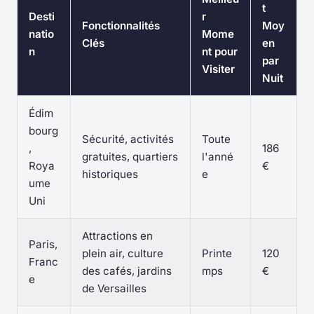
t
Desti
r
Fonctionnalités
Moy
natio
Mome
Clés
en
n
nt pour
par
Visiter
Nuit
Édim
bourg
Sécurité, activités
Toute
,
186
gratuites, quartiers
l'anné
Roya
€
historiques
e
ume
Uni
Attractions en
Paris,
plein air, culture
Printe
120
Franc
des cafés, jardins
mps
€
e
de Versailles