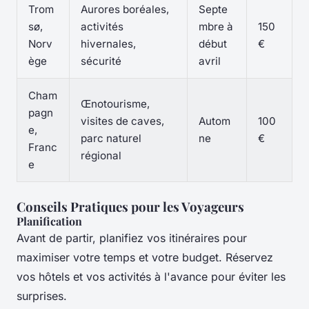
Trom
Aurores boréales,
Septe
sø,
activités
mbre à
150
Norv
hivernales,
début
€
ège
sécurité
avril
Cham
Œnotourisme,
pagn
visites de caves,
Autom
100
e,
parc naturel
ne
€
Franc
régional
e
Conseils Pratiques pour les Voyageurs
Planification
Avant de partir, planifiez vos itinéraires pour
maximiser votre temps et votre budget. Réservez
vos hôtels et vos activités à l'avance pour éviter les
surprises.