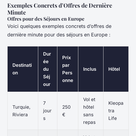
Exemples Concrets d’Offres de Dernière
Minute
Offres pour des Séjours en Europe
Voici quelques exemples concrets d’offres de
dernière minute pour des séjours en Europe :
Dur
Prix
ée
Destinati
par
du
Inclus
Hôtel
on
Pers
Séj
onne
our
Vol et
7
Kleopa
Turquie,
250
hôtel
jour
tra
Riviera
€
sans
s
Life
repas