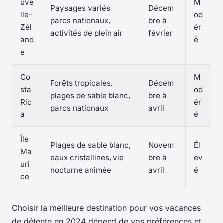
uve
M
Paysages variés,
Décem
lle-
od
parcs nationaux,
bre à
Zél
ér
activités de plein air
février
and
é
e
Co
M
Forêts tropicales,
Décem
sta
od
plages de sable blanc,
bre à
Ric
ér
parcs nationaux
avril
a
é
Île
Plages de sable blanc,
Novem
Él
Ma
eaux cristallines, vie
bre à
ev
uri
nocturne animée
avril
é
ce
Choisir la meilleure destination pour vos vacances
de détente en 2024 dépend de vos préférences et