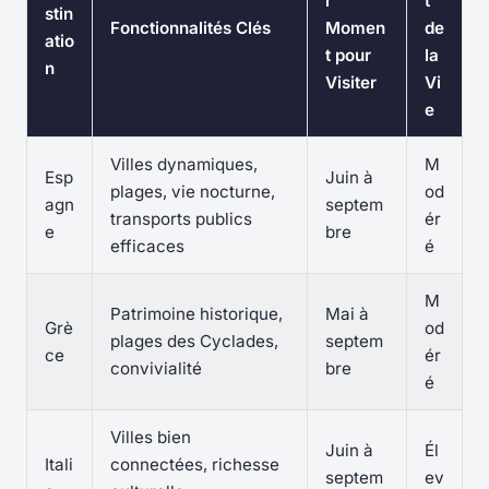
r
t
stin
Fonctionnalités Clés
Momen
de
atio
t pour
la
n
Visiter
Vi
e
Villes dynamiques,
M
Esp
Juin à
plages, vie nocturne,
od
agn
septem
transports publics
ér
e
bre
efficaces
é
M
Patrimoine historique,
Mai à
Grè
od
plages des Cyclades,
septem
ce
ér
convivialité
bre
é
Villes bien
Juin à
Él
Itali
connectées, richesse
septem
ev