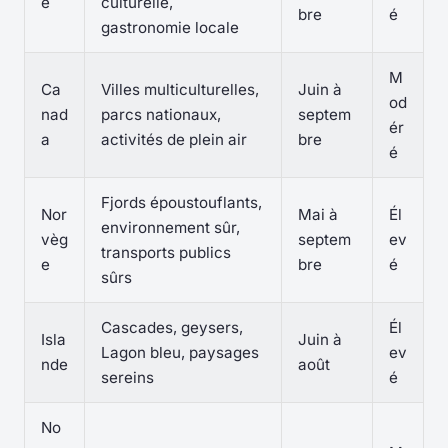
e
culturelle,
bre
é
gastronomie locale
M
Ca
Villes multiculturelles,
Juin à
od
nad
parcs nationaux,
septem
ér
a
activités de plein air
bre
é
Fjords époustouflants,
Nor
Mai à
Él
environnement sûr,
vèg
septem
ev
transports publics
e
bre
é
sûrs
Cascades, geysers,
Él
Isla
Juin à
Lagon bleu, paysages
ev
nde
août
sereins
é
No