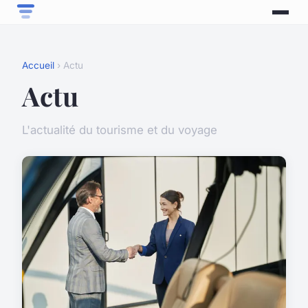
Accueil
› Actu
Actu
L'actualité du tourisme et du voyage