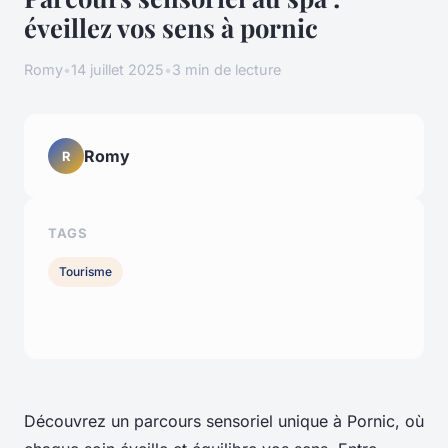
éveillez vos sens à pornic
Romy
•
14 juillet 2025
•
3 min de lecture
Romy
R
TAGS
Tourisme
Découvrez un parcours sensoriel unique à Pornic, où