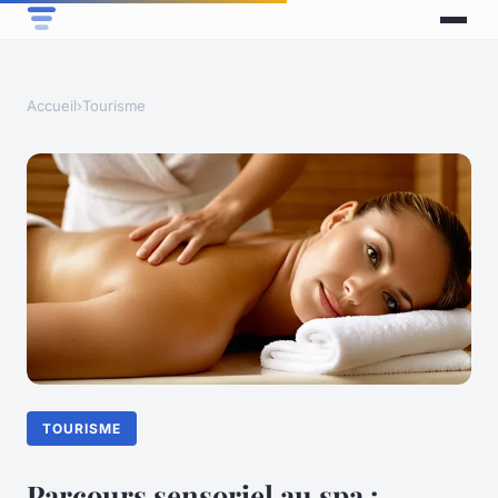
Accueil
›
Tourisme
TOURISME
Parcours sensoriel au spa :