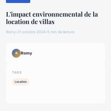
L'impact environnemental de la
location de villas
Romy
•
21 octobre 2024
•
5 min de lecture
Romy
R
TAGS
Location