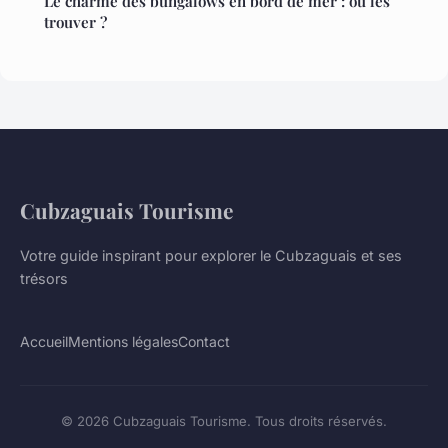
Le charme des bungalows en bord de mer : où les
trouver ?
Cubzaguais Tourisme
Votre guide inspirant pour explorer le Cubzaguais et ses
trésors
Accueil
Mentions légales
Contact
© 2026 Cubzaguais Tourisme. Tous droits réservés.