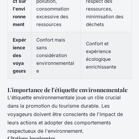
ct sur
pollution,
respect des
l'envi
consommation
ressources,
ronne
excessive des
minimisation des
ment
ressources
déchets
Expér
Confort mais
Confort et
ience
sans
expérience
des
considération
écologique
voya
environnemental
enrichissante
geurs
e
L'importance de l'étiquette environnementale
L'étiquette environnementale joue un rôle crucial
dans la promotion du tourisme durable. Les
voyageurs doivent être conscients de l'impact de
leurs actions et adopter des comportements
respectueux de l'environnement.
Citations inspirantes