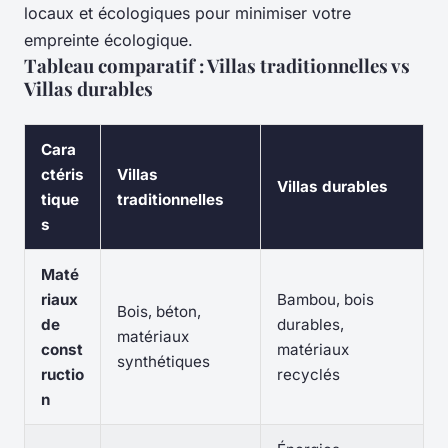
locaux et écologiques pour minimiser votre
empreinte écologique.
Tableau comparatif : Villas traditionnelles vs
Villas durables
Cara
ctéris
Villas
Villas durables
tique
traditionnelles
s
Maté
riaux
Bambou, bois
Bois, béton,
de
durables,
matériaux
const
matériaux
synthétiques
ructio
recyclés
n