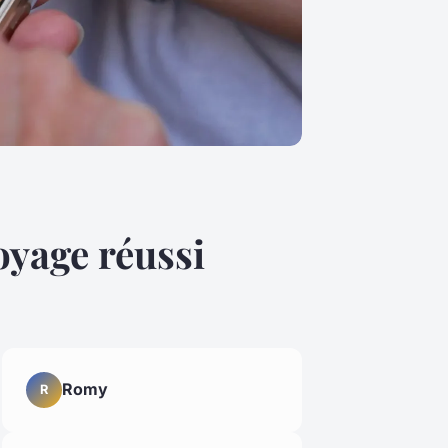
oyage réussi
Romy
R