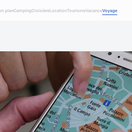
on plan
Camping
Croisière
Location
Tourisme
Vacance
Voyage