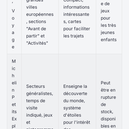
’
e de
villes
informations
V
jeux
européennes
intéressante
o
pour
, sections
s, cartes
y
les très
"Avant de
pour faciliter
a
jeunes
partir" et
les trajets
g
enfants
"Activités"
e
M
ic
h
eli
Peut
Secteurs
Enseigne la
n
être en
généralistes,
découverte
P
rupture
temps de
du monde,
et
de
visite
système
its
stock,
indiqué, jeux
d'étoiles
Ex
disponi
et
pour l'intérêt
pl
bles en