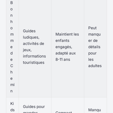
B
o
n
h
o
Peut
Guides
m
Maintient les
manqu
ludiques,
m
enfants
er de
activités de
e
engagés,
détails
jeux,
d
adapté aux
pour
informations
e
8-11 ans
les
touristiques
C
adultes
h
e
mi
n
Ki
Guides pour
ds
Manqu
grandes
Compact,