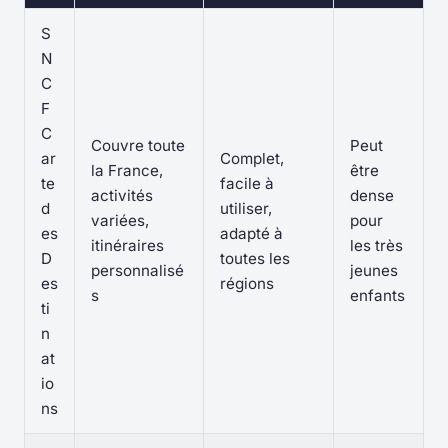
S
N
C
F
C
Couvre toute
Peut
ar
Complet,
la France,
être
te
facile à
activités
dense
d
utiliser,
variées,
pour
es
adapté à
itinéraires
les très
D
toutes les
personnalisé
jeunes
es
régions
s
enfants
ti
n
at
io
ns