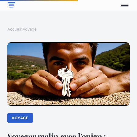
Accueil
›
Voyage
VOYAGE
Voyager malin avec l'ouigo :